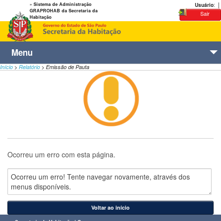
|
» Sistema de Administração
Usuário
:
GRAPROHAB da Secretaria da
Sair
Habitação
Menu
Início
>
Relatório
>
Emissão de Pauta
Registro de Entrada
Caixa Entrada
Carga
Relatório
Ocorreu um erro com esta página.
Configurações
Ajuda e Suporte
Voltar ao início